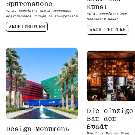
Spurensuche
Kunst
»L.A. Special«: Greta Grossmans
»L.A. Special«: Das
schwedisches Design in Kalifornien
Schindler House
ARCHITECTURE
ARCHITECTURE
Die einzige
Bar der
Stadt
Design-Monument
Die Loos Bar in Wien