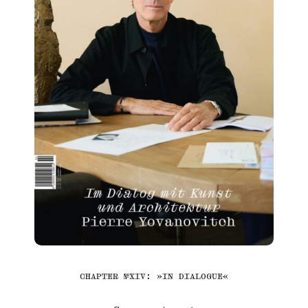
CHAPTER №XIV: »IN DIALOGUE«