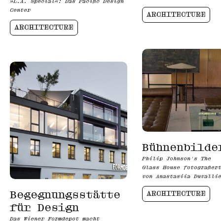
»L.A. Special«: Das Pacific Design
Center
ARCHITECTURE
ARCHITECTURE
Bühnenbilde
Philip Johnson's The
Glass House fotografier
von Anastasiia Duvalli
Begegnungsstätte
ARCHITECTURE
für Design
Das Wiener Formdepot macht