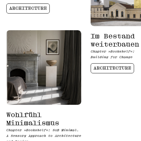
ARCHITECTURE
Im Bestand
weiterbauen
Chapter »Bookshelf«:
Building for Change
ARCHITECTURE
Wohlfühl
Minimalismus
Chapter »Bookshelf«: Soft Minimal.
A Sensory Approach to Architecture