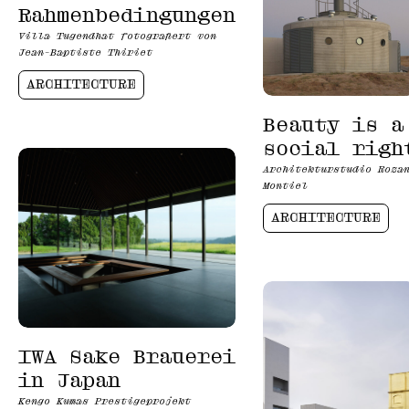
Rahmenbedingungen
Villa Tugendhat fotografiert von
Jean-Baptiste Thiriet
ARCHITECTURE
Beauty is a
social righ
Architekturstudio Roza
Montiel
ARCHITECTURE
IWA Sake Brauerei
in Japan
Kengo Kumas Prestigeprojekt