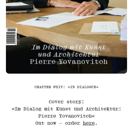
CHAPTER №XIV: »IN DIALOGUE«
Cover story:
»Im Dialog mit Kunst und Architektur:
Pierre Yovanovitch«
Out now – order
here
.