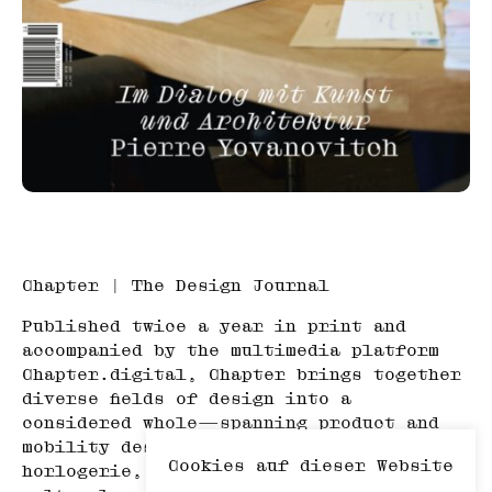
Chapter | The Design Journal
Published twice a year in print and
accompanied by the multimedia platform
Chapter.digital, Chapter brings together
diverse fields of design into a
considered whole—spanning product and
mobility design, architecture, haute
Cookies auf dieser Website
horlogerie, art, travel, and adjacent