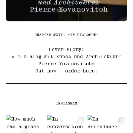
CHAPTER №XIV: »IN DIALOGUE«
Cover story:
»Im Dialog mit Kunst und Architektur:
Pierre Yovanovitch«
Out now – order
here
.
INSTAGRAM