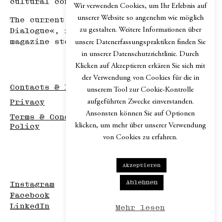
cultural contexts.
Wir verwenden Cookies, um Ihr Erlebnis auf
unserer Website so angenehm wie möglich
The current issue, Chapter №XIV »In
zu gestalten. Weitere Informationen über
Dialogue«, is available in selected
magazine stores or via our
web shop
.
unsere Datenerfassungspraktiken finden Sie
in unserer Datenschutzrichtlinie. Durch
Klicken auf Akzeptieren erkären Sie sich mit
der Verwendung von Cookies für die in
Contacts & Imprint
unserem Tool zur Cookie-Kontrolle
aufgeführten Zwecke einverstanden.
Privacy
Ansonsten können Sie auf Optionen
Terms & Conditions / Disclaimer / Return
klicken, um mehr über unserer Verwendung
Policy
von Cookies zu erfahren.
Akzeptieren
Ablehnen
Instagram
Facebook
LinkedIn
Mehr lesen