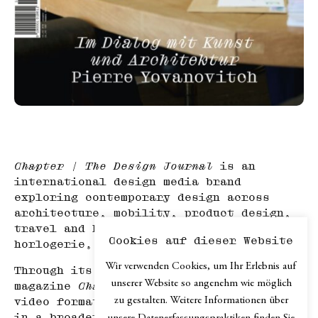
Chapter | The Design Journal
is an
international design media brand
exploring contemporary design across
architecture, mobility, product design,
travel and hospitality, haute
Cookies auf dieser Website
horlogerie, and art.
Wir verwenden Cookies, um Ihr Erlebnis auf
Through its print edition, the online
unserer Website so angenehm wie möglich
magazine
Chapter.digital
, podcast and
zu gestalten. Weitere Informationen über
video formats,
Chapter
explores design
in a broader cultural context.