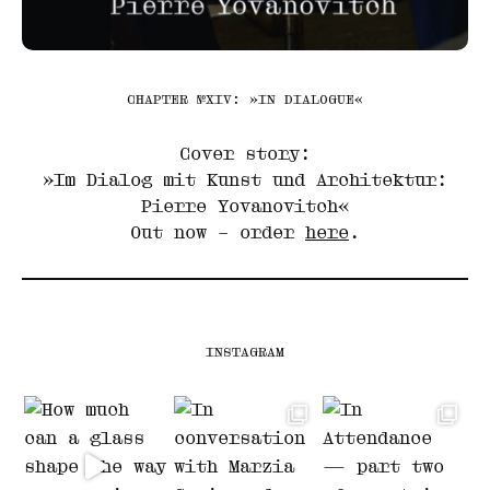
CHAPTER №XIV: »IN DIALOGUE«
Cover story:
»Im Dialog mit Kunst und Architektur:
Pierre Yovanovitch«
Out now – order
here
.
INSTAGRAM