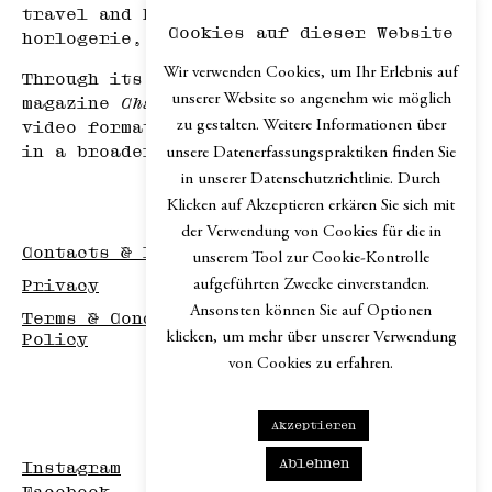
travel and hospitality, haute
Cookies auf dieser Website
horlogerie, and art.
Wir verwenden Cookies, um Ihr Erlebnis auf
Through its print edition, the online
unserer Website so angenehm wie möglich
magazine
Chapter.digital
, podcast and
zu gestalten. Weitere Informationen über
video formats,
Chapter
explores design
in a broader cultural context.
unsere Datenerfassungspraktiken finden Sie
in unserer Datenschutzrichtlinie. Durch
Klicken auf Akzeptieren erkären Sie sich mit
der Verwendung von Cookies für die in
Contacts & Imprint
unserem Tool zur Cookie-Kontrolle
aufgeführten Zwecke einverstanden.
Privacy
Ansonsten können Sie auf Optionen
Terms & Conditions / Disclaimer / Return
klicken, um mehr über unserer Verwendung
Policy
von Cookies zu erfahren.
Akzeptieren
Ablehnen
Instagram