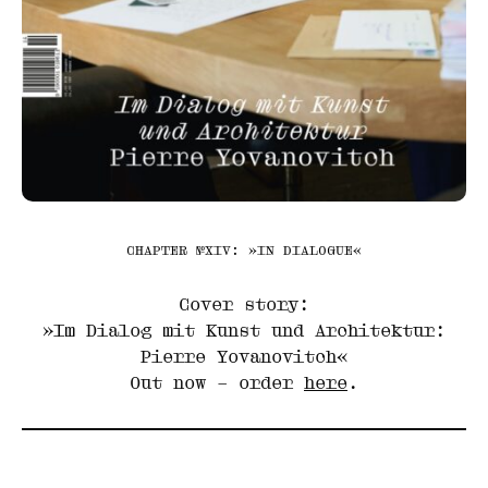
CHAPTER №XIV: »IN DIALOGUE«
Cover story:
»Im Dialog mit Kunst und Architektur:
Pierre Yovanovitch«
Out now – order
here
.