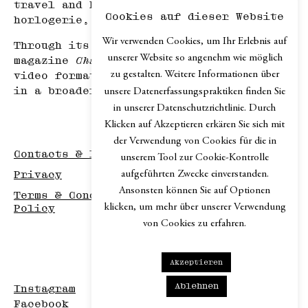
travel and hospitality, haute
Cookies auf dieser Website
horlogerie, and art.
Wir verwenden Cookies, um Ihr Erlebnis auf
Through its print edition, the online
unserer Website so angenehm wie möglich
magazine
Chapter.digital
, podcast and
zu gestalten. Weitere Informationen über
video formats,
Chapter
explores design
in a broader cultural context.
unsere Datenerfassungspraktiken finden Sie
in unserer Datenschutzrichtlinie. Durch
Klicken auf Akzeptieren erkären Sie sich mit
der Verwendung von Cookies für die in
Contacts & Imprint
unserem Tool zur Cookie-Kontrolle
aufgeführten Zwecke einverstanden.
Privacy
Ansonsten können Sie auf Optionen
Terms & Conditions / Disclaimer / Return
klicken, um mehr über unserer Verwendung
Policy
von Cookies zu erfahren.
Akzeptieren
Ablehnen
Instagram
Facebook