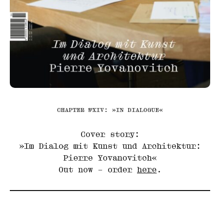
CHAPTER №XIV: »IN DIALOGUE«
Cover story:
»Im Dialog mit Kunst und Architektur:
Pierre Yovanovitch«
Out now – order
here
.