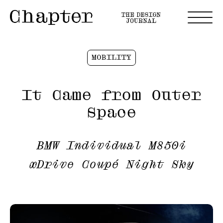
MOBILITY
It Came from Outer
Space
BMW Individual M850i
xDrive Coupé Night Sky