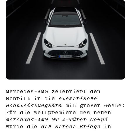
Mercedes-AMG zelebriert den
Schritt in die
elektrische
Hochleistungsära
mit großer Geste:
Für die Weltpremiere des neuen
Mercedes-AMG
GT 4-Türer Coupé
wurde die
6th Street Bridge
in