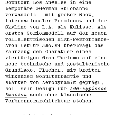
Downtown Los Angeles in eine
temporäre »German Autobahn«
verwandelt – mit großer Show,
internationaler Prominenz und der
Skyline von L.A. als Kulisse. Als
erstes Serienmodell auf der neuen
vollelektrischen High-Performance-
Architektur
AMG.EA
überträgt das
Fahrzeug den Charakter eines
viertürigen Gran Turismo auf eine
neue technische und gestalterische
Grundlage. Flacher, mit breiter
wirkender Schulterpartie und
stärker von Aerodynamik geprägt,
soll sein Design für
AMG-typische
Emotion
auch ohne klassische
Verbrennerarchitektur stehen.