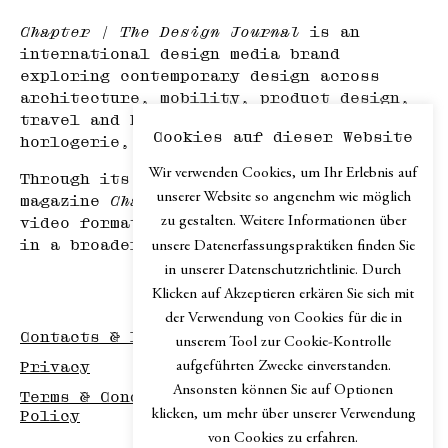
Chapter | The Design Journal
is an
international design media brand
exploring contemporary design across
architecture, mobility, product design,
travel and hospitality, haute
Cookies auf dieser Website
horlogerie, and art.
Wir verwenden Cookies, um Ihr Erlebnis auf
Through its print edition, the online
unserer Website so angenehm wie möglich
magazine
Chapter.digital
, podcast and
zu gestalten. Weitere Informationen über
video formats,
Chapter
explores design
in a broader cultural context.
unsere Datenerfassungspraktiken finden Sie
in unserer Datenschutzrichtlinie. Durch
Klicken auf Akzeptieren erkären Sie sich mit
der Verwendung von Cookies für die in
Contacts & Imprint
unserem Tool zur Cookie-Kontrolle
aufgeführten Zwecke einverstanden.
Privacy
Ansonsten können Sie auf Optionen
Terms & Conditions / Disclaimer / Return
klicken, um mehr über unserer Verwendung
Policy
von Cookies zu erfahren.