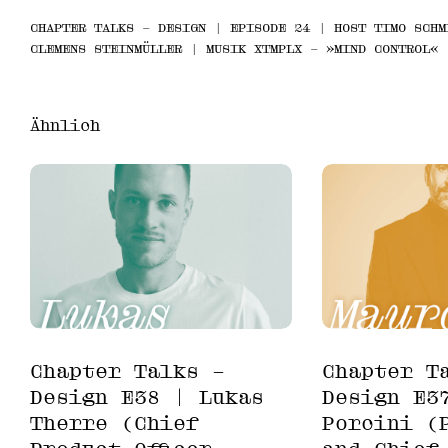
CHAPTER TALKS – DESIGN | EPISODE 24 | HOST TIMO SCHM
CLEMENS STEINMÜLLER | MUSIK XTMPLX – »MIND CONTROL«
Ähnlich
Chapter Talks –
Chapter T
Design E38 | Lukas
Design E3
Therre (Chief
Porcini (