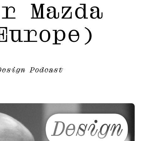
or Mazda
Europe)
Design Podcast