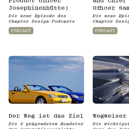
Product Officer
and Chief
Josephinenhütte)
Officer Sa
Die neue Episode des
Die neue Epi
Chapter Design-Podcasts
Chapter Desi
PODCAST
PODCAST
Der Weg ist das Ziel
Wegweiser
Die 8 prägendsten Roadster
Die wichtigs