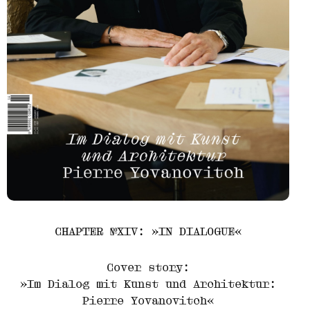
CHAPTER №XIV: »IN DIALOGUE«
Cover story:
»Im Dialog mit Kunst und Architektur:
Pierre Yovanovitch«