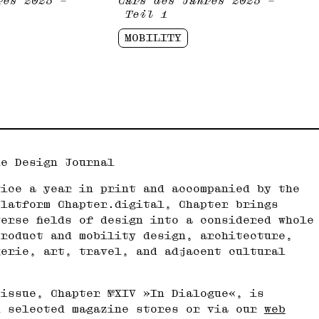
res 2025 –
Cars des Jahres 2025 –
Teil 1
MOBILITY
he Design Journal
wice a year in print and accompanied by the
platform Chapter.digital, Chapter brings
erse fields of design into a considered whole
roduct and mobility design, architecture,
gerie, art, travel, and adjacent cultural
 issue, Chapter №XIV »In Dialogue«, is
n selected magazine stores or via our
web