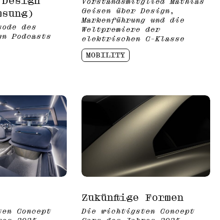
 Design
Vorstandsmitglied Mathias
Geisen über Design,
msung)
Markenführung und die
sode des
Weltpremiere der
gn Podcasts
elektrischen C-Klasse
MOBILITY
Zukünftige Formen
ten Concept
Die wichtigsten Concept