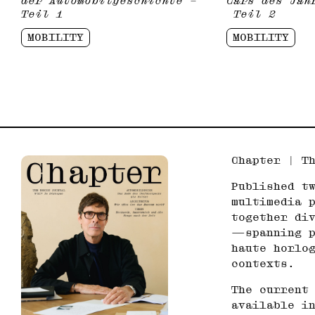
der Automobilgeschichte –
Cars des Jah
Teil 1
Teil 2
MOBILITY
MOBILITY
Chapter | T
Published t
multimedia 
together div
—spanning p
haute horlo
contexts.
The current
available i