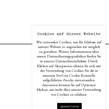
Cookies auf dieser Website
Wir verwenden Cookies, um Ihr Erlebnis auf
unserer Website so angenehm wie möglich
zu gestalten. Weitere Informationen über
Contacts & Imprint
unsere Datenerfassungspraktiken finden Sie
in unserer Datenschutzrichtlinie. Durch
Privacy
Klicken auf Akzeptieren erkären Sie sich mit
Terms & Conditions /
der Verwendung von Cookies für die in
Disclaimer / Return
unserem Tool zur Cookie-Kontrolle
Policy
aufgeführten Zwecke einverstanden.
Ansonsten können Sie auf Optionen
klicken, um mehr über unserer Verwendung
Instagram
von Cookies zu erfahren.
Facebook
LinkedIn
Akzeptieren