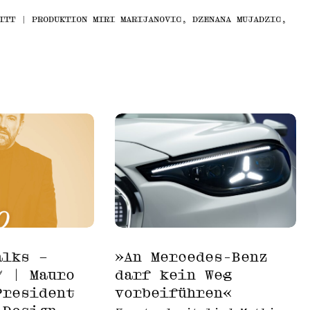
ITT | PRODUKTION MIRI MARIJANOVIC, DZENANA MUJADZIC,
alks –
»An Mercedes-Benz
7 | Mauro
darf kein Weg
President
vorbeiführen«