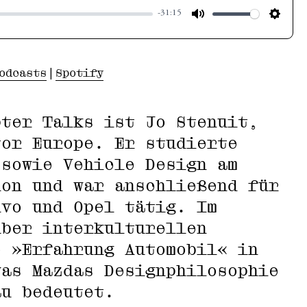
-31:15
odcasts
Spotify
|
pter Talks ist Jo Stenuit,
tor Europe. Er studierte
 sowie Vehicle Design am
don und war anschließend für
lvo und Opel tätig. Im
über interkulturellen
e »Erfahrung Automobil« in
was Mazdas Designphilosophie
au bedeutet.