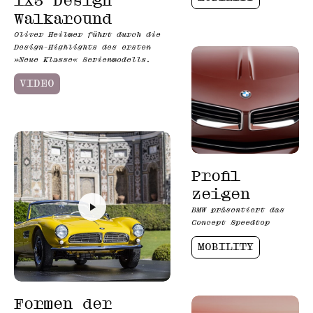
iX3 Design
Walkaround
Oliver Heilmer führt durch die
Design-Highlights des ersten
»Neue Klasse« Serienmodells.
VIDEO
Profil
zeigen
BMW präsentiert das
Concept Speedtop
MOBILITY
Formen der