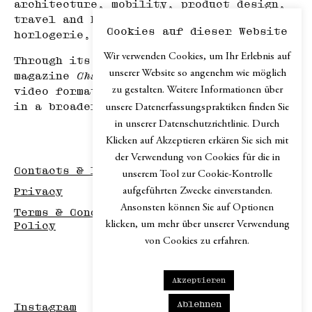
architecture, mobility, product design,
travel and hospitality, haute
Cookies auf dieser Website
horlogerie, and art.
Wir verwenden Cookies, um Ihr Erlebnis auf
Through its print edition, the online
unserer Website so angenehm wie möglich
magazine
Chapter.digital
, podcast and
zu gestalten. Weitere Informationen über
video formats,
Chapter
explores design
in a broader cultural context.
unsere Datenerfassungspraktiken finden Sie
in unserer Datenschutzrichtlinie. Durch
Klicken auf Akzeptieren erkären Sie sich mit
der Verwendung von Cookies für die in
Contacts & Imprint
unserem Tool zur Cookie-Kontrolle
aufgeführten Zwecke einverstanden.
Privacy
Ansonsten können Sie auf Optionen
Terms & Conditions / Disclaimer / Return
klicken, um mehr über unserer Verwendung
Policy
von Cookies zu erfahren.
Akzeptieren
Ablehnen
Instagram