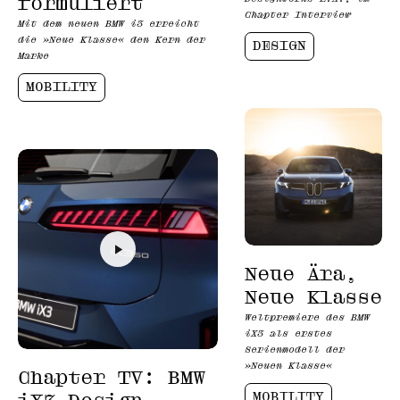
formuliert
Chapter Interview
Mit dem neuen BMW i3 erreicht
die »Neue Klasse« den Kern der
DESIGN
Marke
MOBILITY
Neue Ära,
Neue Klasse
Weltpremiere des BMW
iX3 als erstes
Serienmodell der
»Neuen Klasse«
Chapter TV: BMW
MOBILITY