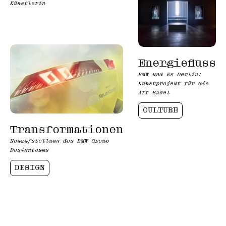
Künstlerin
Energiefluss
BMW und Es Devlin:
Kunstprojekt für die
Art Basel
CULTURE
Transformationen
Neuaufstellung des BMW Group
Designteams
DESIGN