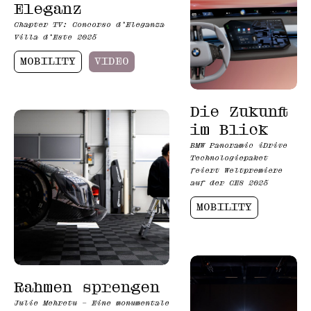
Eleganz
Chapter TV: Concorso d’Eleganza
Villa d’Este 2025
MOBILITY
VIDEO
Die Zukunft
im Blick
BMW Panoramic iDrive
Technologiepaket
feiert Weltpremiere
auf der CES 2025
MOBILITY
Rahmen sprengen
Julie Mehretu – Eine monumentale