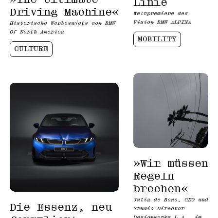
Linie
Driving Machine«
Weltpremiere des
Vision BMW ALPINA
Historische Werbesujets von BMW
Of North America
MOBILITY
CULTURE
»Wir müssen
Regeln
brechen«
Julia de Bono, CEO und
Die Essenz, neu
Studio Director
Designworks L.A., im