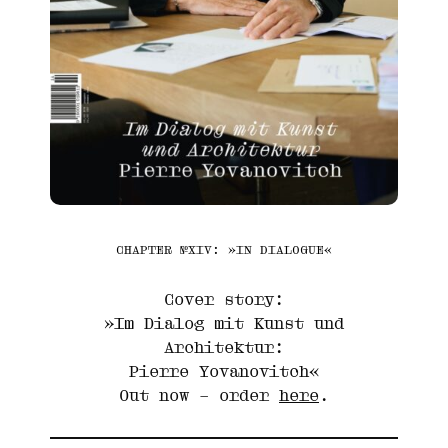
CHAPTER №XIV: »IN DIALOGUE«
Cover story:
»Im Dialog mit Kunst und
Architektur:
Pierre Yovanovitch«
Out now – order
here
.