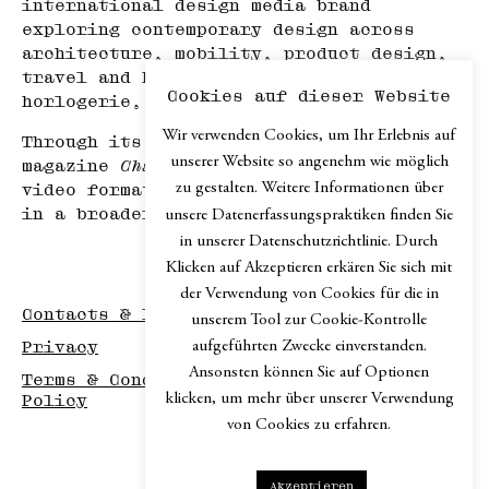
international design media brand
exploring contemporary design across
architecture, mobility, product design,
travel and hospitality, haute
Cookies auf dieser Website
horlogerie, and art.
Wir verwenden Cookies, um Ihr Erlebnis auf
Through its print edition, the online
unserer Website so angenehm wie möglich
magazine
Chapter.digital
, podcast and
zu gestalten. Weitere Informationen über
video formats,
Chapter
explores design
in a broader cultural context.
unsere Datenerfassungspraktiken finden Sie
in unserer Datenschutzrichtlinie. Durch
Klicken auf Akzeptieren erkären Sie sich mit
der Verwendung von Cookies für die in
Contacts & Imprint
unserem Tool zur Cookie-Kontrolle
aufgeführten Zwecke einverstanden.
Privacy
Ansonsten können Sie auf Optionen
Terms & Conditions / Disclaimer / Return
klicken, um mehr über unserer Verwendung
Policy
von Cookies zu erfahren.
Akzeptieren