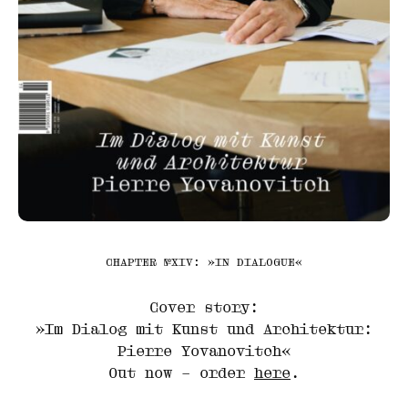
CHAPTER №XIV: »IN DIALOGUE«
Cover story:
»Im Dialog mit Kunst und Architektur:
Pierre Yovanovitch«
Out now – order
here
.