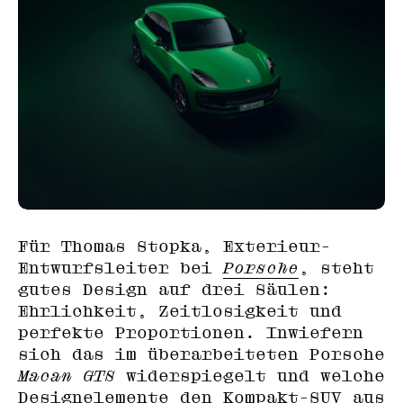
Für Thomas Stopka, Exterieur-
Entwurfsleiter bei
Porsche
, steht
gutes Design auf drei Säulen:
Ehrlichkeit, Zeitlosigkeit und
perfekte Proportionen. Inwiefern
sich das im überarbeiteten Porsche
Macan GTS
widerspiegelt und welche
Designelemente den Kompakt-SUV aus