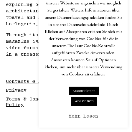
unserer Website so angenehm wie möglich
exploring contemporary design across
zu gestalten. Weitere Informationen über
architecture, mobility, product design,
travel and hospitality, haute
unsere Datenerfassungspraktiken finden Sie
horlogerie, and art.
in unserer Datenschutzrichtlinie. Durch
Klicken auf Akzeptieren erkären Sie sich mit
Through its print edition, the online
der Verwendung von Cookies für die in
magazine
Chapter.digital
, podcast and
unserem Tool zur Cookie-Kontrolle
video formats,
Chapter
explores design
aufgeführten Zwecke einverstanden.
in a broader cultural context.
Ansonsten können Sie auf Optionen
klicken, um mehr über unserer Verwendung
von Cookies zu erfahren.
Contacts & Imprint
Privacy
Akzeptieren
Terms & Conditions / Disclaimer / Return
Ablehnen
Policy
Mehr lesen