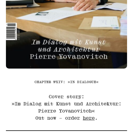
CHAPTER №XIV: »IN DIALOGUE«
Cover story:
»Im Dialog mit Kunst und Architektur:
Pierre Yovanovitch«
Out now – order
here
.