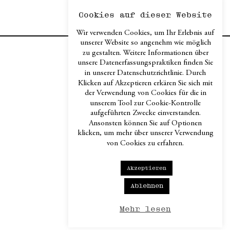
Cookies auf dieser Website
Wir verwenden Cookies, um Ihr Erlebnis auf
unserer Website so angenehm wie möglich
zu gestalten. Weitere Informationen über
Contacts & Imprint
unsere Datenerfassungspraktiken finden Sie
in unserer Datenschutzrichtlinie. Durch
Privacy
Klicken auf Akzeptieren erkären Sie sich mit
Terms & Conditions /
der Verwendung von Cookies für die in
Disclaimer / Return
unserem Tool zur Cookie-Kontrolle
Policy
aufgeführten Zwecke einverstanden.
Ansonsten können Sie auf Optionen
klicken, um mehr über unserer Verwendung
Instagram
von Cookies zu erfahren.
Facebook
LinkedIn
Akzeptieren
Ablehnen
Mehr lesen