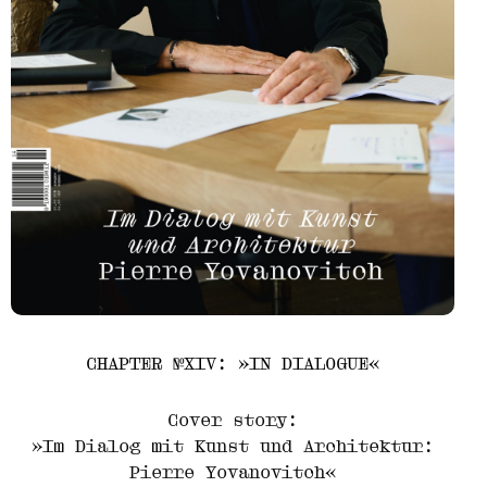
CHAPTER №XIV: »IN DIALOGUE«
Cover story:
»Im Dialog mit Kunst und Architektur:
Pierre Yovanovitch«