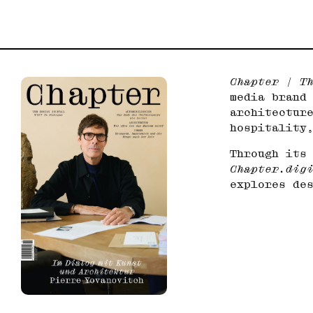
Chapter | T
media brand
architectur
hospitality
Through its
Chapter.dig
explores de