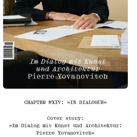
CHAPTER №XIV: »IN DIALOGUE«
Cover story:
»Im Dialog mit Kunst und Architektur:
Pierre Yovanovitch«